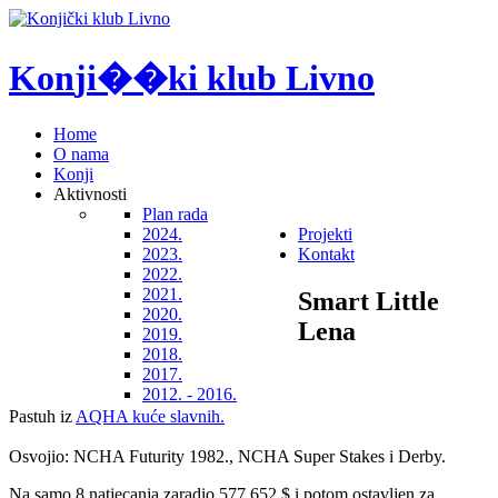
K
o
n
j
i
�
�
k
i
k
l
u
b
L
i
v
n
o
Home
O nama
Konji
Aktivnosti
Plan rada
2024.
Projekti
2023.
Kontakt
2022.
2021.
Smart Little
2020.
Lena
2019.
2018.
2017.
2012. - 2016.
Pastuh iz
AQHA kuće slavnih.
Osvojio: NCHA Futurity 1982., NCHA Super Stakes i Derby.
Na samo 8 natjecanja zaradio 577.652 $ i potom ostavljen za