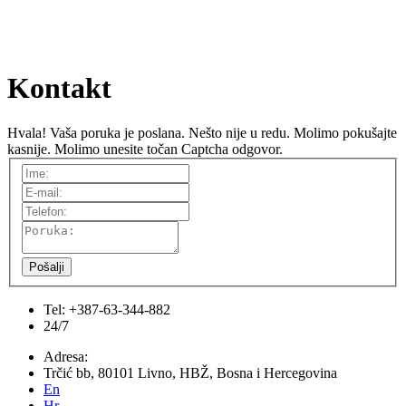
Kontakt
Hvala! Vaša poruka je poslana.
Nešto nije u redu. Molimo pokušajte
kasnije.
Molimo unesite točan Captcha odgovor.
Pošalji
Tel: +387-63-344-882
24/7
Adresa:
Trčić bb, 80101 Livno, HBŽ, Bosna i Hercegovina
En
Hr